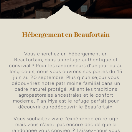
Hébergement en Beaufortain
Vous cherchez un hébergement en
Beaufortain, dans un refuge authentique et
convivial ? Pour les randonneurs d’un jour ou au
long cours, nous vous ouvrons nos portes du 15
juin au 20 septembre. Plus qu’un séjour vous
découvrirez notre patrimoine familial dans un
cadre naturel protégé. Alliant les traditions
agropastorales ancestrales et le confort
moderne, Plan Mya est le refuge parfait pour
découvrir ou redécouvrir le Beaufortain.
Vous souhaitez vivre l’expérience en refuge
mais vous n’avez pas encore décidé quelle
randonnée vous convient? Laissez-nous vous