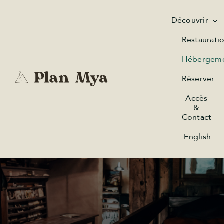
Passer
au
Découvrir
contenu
Restaurati
Hébergem
Réserver
Accès
&
Contact
English